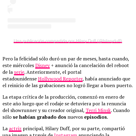
Una publicación compartida por Hilary Duff (@hilaryduff)
Pero la felicidad sólo duró un par de meses, hasta cuando,
este miércoles
Disney
+ anunció la cancelación del reboot
de la
serie
. Anteriormente, el portal
estadounidense
Hollywood Reporter
, había anunciado que
el reinicio de las grabaciones no logró llegar a buen puerto.
La etapa crítica de la producción, comenzó en enero de
este año luego que el rodaje se detuviera por la renuncia
del showrunner y su creador original,
Terri Minsk
. Cuando
sólo
se habían grabado dos
nuevos
episodios
.
La
actriz
principal, Hilary Duff, por su parte, compartió
una imagen a través de
Instagram
anunciando la