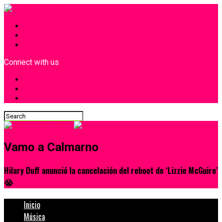
INICIO
¿Quiénes Somos?
Contacto
Connect with us
Vamo a Calmarno
Hilary Duff anunció la cancelación del reboot de ‘Lizzie McGuire’
😭
Inicio
Música