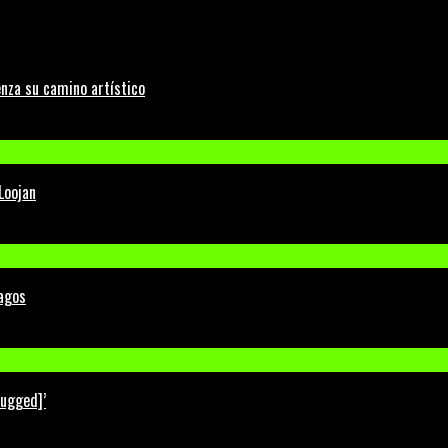
nza su camino artístico
Loojan
Lagos
lugged]’