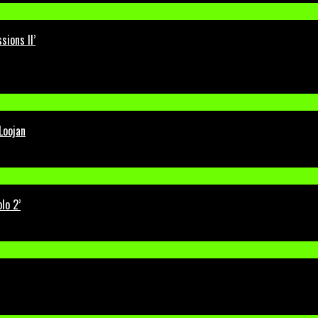
ions II’
Loojan
lo 2’