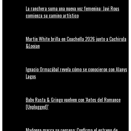
La ranchera suma una nueva voz femenina: Javi Rous
comienza su camino artístico
Martin White brilla en Coachella 2026 junto a Cachirula
&Loojan
Ignacio Ormazábal revela cómo se conocieron con Alanys
Lagos
Baby Rasta & Gringo vuelven con ‘Antes del Romance
[Unplugged]’
Madonna marca su regreso: Confirma el estreno de