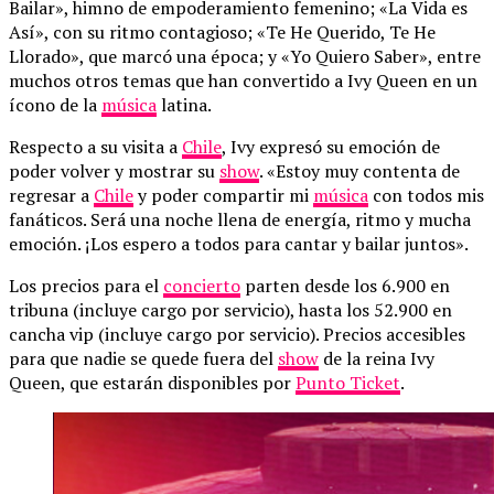
Bailar», himno de empoderamiento femenino; «La Vida es
Así», con su ritmo contagioso; «Te He Querido, Te He
Llorado», que marcó una época; y «Yo Quiero Saber», entre
muchos otros temas que han convertido a Ivy Queen en un
ícono de la
música
latina.
Respecto a su visita a
Chile
, Ivy expresó su emoción de
poder volver y mostrar su
show
. «Estoy muy contenta de
regresar a
Chile
y poder compartir mi
música
con todos mis
fanáticos. Será una noche llena de energía, ritmo y mucha
emoción. ¡Los espero a todos para cantar y bailar juntos».
Los precios para el
concierto
parten desde los 6.900 en
tribuna (incluye cargo por servicio), hasta los 52.900 en
cancha vip (incluye cargo por servicio). Precios accesibles
para que nadie se quede fuera del
show
de la reina Ivy
Queen, que estarán disponibles por
Punto Ticket
.