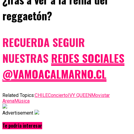
reggaetón?
RECUERDA SEGUIR
NUESTRAS
REDES SOCIALES
@VAMOACALMARNO.CL
Related Topics:
CHILE
Concierto
IVY QUEEN
Movistar
Arena
Música
Advertisement
Te podría interesar