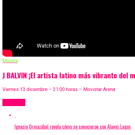
Música
J BALVIN ¡El artista latino más vibrante del 
Viernes 13 diciembre – 21:00 horas – Movistar Arena
Más Videos
Ignacio Ormazábal revela cómo se conocieron con Alanys Lagos