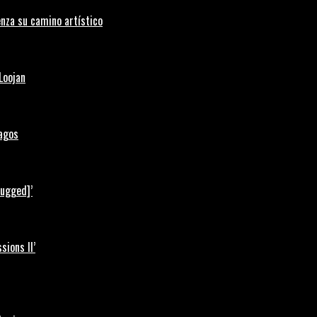
nza su camino artístico
Loojan
Lagos
lugged]’
ions II’