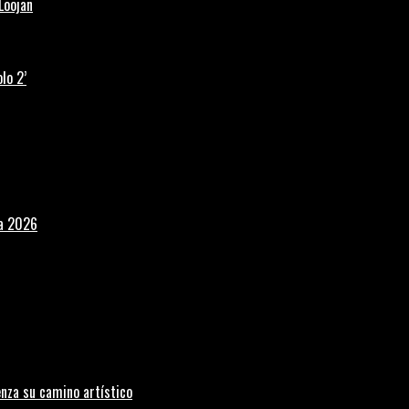
Loojan
lo 2’
la 2026
nza su camino artístico