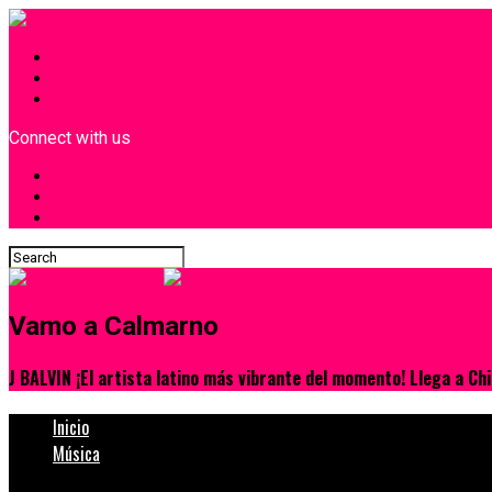
INICIO
¿Quiénes Somos?
Contacto
Connect with us
Vamo a Calmarno
J BALVIN ¡El artista latino más vibrante del momento! Llega a Chi
Inicio
Música