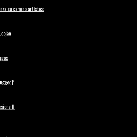
nza su camino artístico
Loojan
Lagos
lugged]’
ions II’