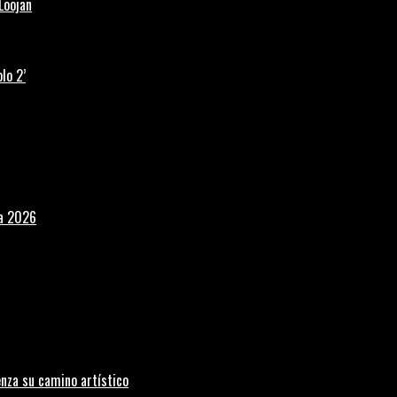
Loojan
lo 2’
la 2026
nza su camino artístico