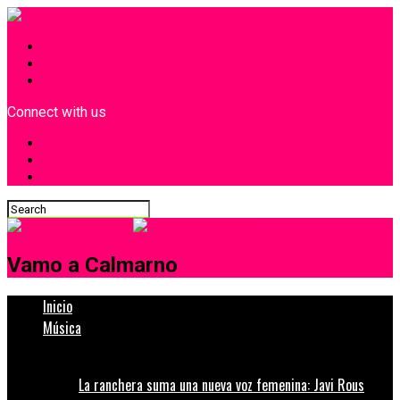
INICIO
¿Quiénes Somos?
Contacto
Connect with us
Vamo a Calmarno
Inicio
Música
La ranchera suma una nueva voz femenina: Javi Rous