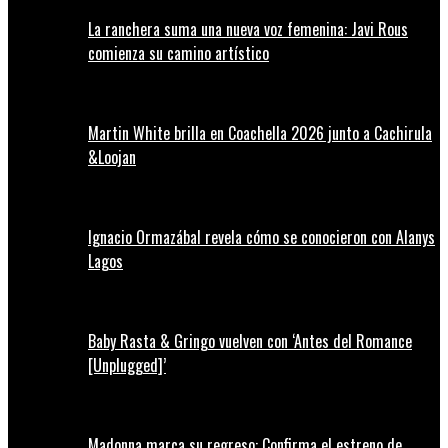
La ranchera suma una nueva voz femenina: Javi Rous
comienza su camino artístico
Martin White brilla en Coachella 2026 junto a Cachirula
&Loojan
Ignacio Ormazábal revela cómo se conocieron con Alanys
Lagos
Baby Rasta & Gringo vuelven con ‘Antes del Romance
[Unplugged]’
Madonna marca su regreso: Confirma el estreno de