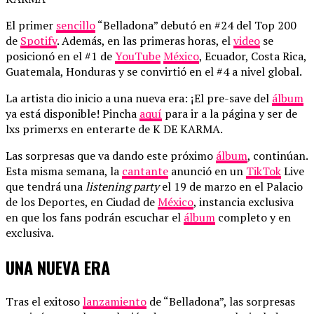
El primer
sencillo
“Belladona” debutó en #24 del Top 200
de
Spotify
. Además, en las primeras horas, el
video
se
posicionó en el #1 de
YouTube
México
, Ecuador, Costa Rica,
Guatemala, Honduras y se convirtió en el #4 a nivel global.
La artista dio inicio a una nueva era: ¡El pre-save del
álbum
ya está disponible! Pincha
aquí
para ir a la página y ser de
lxs primerxs en enterarte de K DE KARMA.
Las sorpresas que va dando este próximo
álbum
, continúan.
Esta misma semana, la
cantante
anunció en un
TikTok
Live
que tendrá una
listening party
el 19 de marzo en el Palacio
de los Deportes, en Ciudad de
México
, instancia exclusiva
en que los fans podrán escuchar el
álbum
completo y en
exclusiva.
UNA NUEVA ERA
Tras el exitoso
lanzamiento
de “Belladona”, las sorpresas