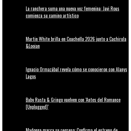
La ranchera suma una nueva voz femenina: Javi Rous
comienza su camino artístico
Martin White brilla en Coachella 2026 junto a Cachirula
&Loojan
Ignacio Ormazábal revela cómo se conocieron con Alanys
Lagos
Baby Rasta & Gringo vuelven con ‘Antes del Romance
[Unplugged]’
Madonna marca su regreso: Confirma el estreno de