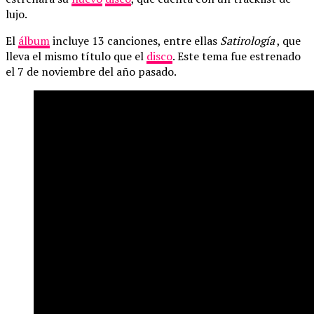
lujo.
El
álbum
incluye 13 canciones, entre ellas
Satirología
, que
lleva el mismo título que el
disco
. Este tema fue estrenado
el 7 de noviembre del año pasado.