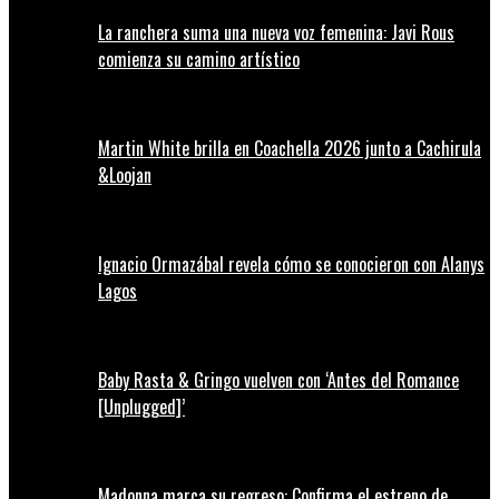
La ranchera suma una nueva voz femenina: Javi Rous
comienza su camino artístico
Martin White brilla en Coachella 2026 junto a Cachirula
&Loojan
Ignacio Ormazábal revela cómo se conocieron con Alanys
Lagos
Baby Rasta & Gringo vuelven con ‘Antes del Romance
[Unplugged]’
Madonna marca su regreso: Confirma el estreno de