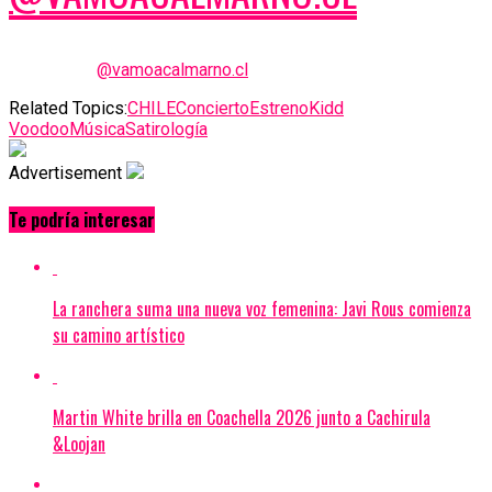
@vamoacalmarno.cl
Related Topics:
CHILE
Concierto
Estreno
Kidd
Voodoo
Música
Satirología
Advertisement
Te podría interesar
La ranchera suma una nueva voz femenina: Javi Rous comienza
su camino artístico
Martin White brilla en Coachella 2026 junto a Cachirula
&Loojan