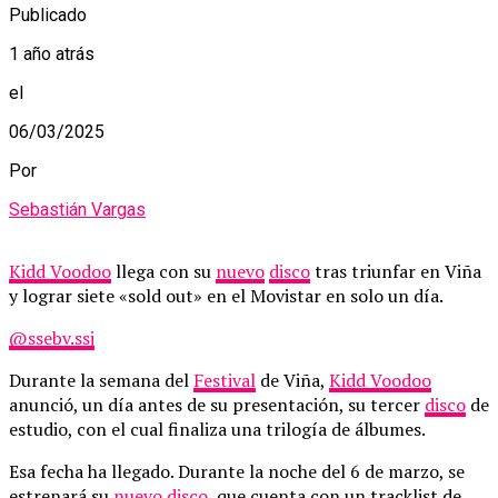
Publicado
1 año atrás
el
06/03/2025
Por
Sebastián Vargas
Kidd Voodoo
llega con su
nuevo
disco
tras triunfar en Viña
y lograr siete «sold out» en el Movistar en solo un día.
@ssebv.ssj
Durante la semana del
Festival
de Viña,
Kidd Voodoo
anunció, un día antes de su presentación, su tercer
disco
de
estudio, con el cual finaliza una trilogía de álbumes.
Esa fecha ha llegado. Durante la noche del 6 de marzo, se
estrenará su
nuevo
disco
, que cuenta con un tracklist de