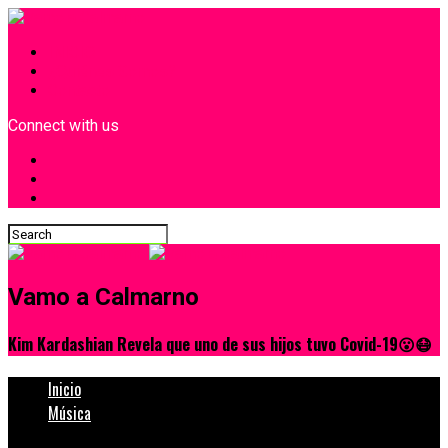
INICIO
¿Quiénes Somos?
Contacto
Connect with us
Vamo a Calmarno
Kim Kardashian Revela que uno de sus hijos tuvo Covid-19😮😷
Inicio
Música