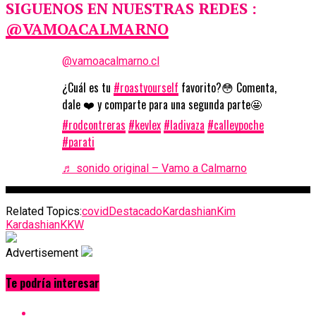
SIGUENOS EN NUESTRAS REDES :
@VAMOACALMARNO
@vamoacalmarno.cl
¿Cuál es tu
#roastyourself
favorito?😳 Comenta,
dale ❤️ y comparte para una segunda parte🤩
#rodcontreras
#kevlex
#ladivaza
#calleypoche
#parati
♬ sonido original – Vamo a Calmarno
Related Topics:
covid
Destacado
Kardashian
Kim
Kardashian
KKW
Advertisement
Te podría interesar