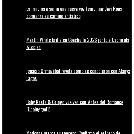
La ranchera suma una nueva voz femenina: Javi Rous
comienza su camino artístico
Martin White brilla en Coachella 2026 junto a Cachirula
&Loojan
Ignacio Ormazábal revela cómo se conocieron con Alanys
Lagos
Baby Rasta & Gringo vuelven con ‘Antes del Romance
[Unplugged]’
Madonna marca su regreso: Confirma el estreno de