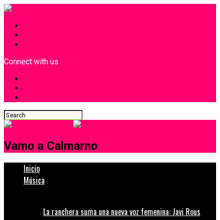
INICIO
¿Quiénes Somos?
Contacto
Connect with us
Vamo a Calmarno
Inicio
Música
La ranchera suma una nueva voz femenina: Javi Rous