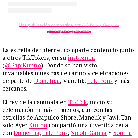
Una publicación compartida por 𝑳𝒆𝒍𝒆𝑷𝒐𝒏𝒔 𝒚 𝑮𝒖𝒂𝒚𝒏𝒂𝒂
(@lelepons_guaynaa)
La estrella de internet comparte contenido junto
a otros TikTokers, en su
instagram
(
@PapiKunno
). Donde se han visto
invaluables muestras de cariño y celebraciones
de parte de
Domelipa
, Manelik,
Lele Pons
y más
cercanos.
El rey de la caminata en
TikTok
, inicio su
celebración ni más ni menos, que con las
estrellas de Acapulco Shore, Manelik y Jawi. Tan
solo Ayer
Kunno
compartió una divertida cena
con
Domelipa
,
Lele Pons
,
Nicole Garcia
Y
Sophia