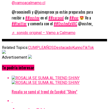
@vamoacalmarno.cl
@rooosinelli y @jaimeproox ya están preparados para
recibir a
##osstev
en el
##carpool
de
##vac
Ve a
##twitter
y comenta con el
##OsstevEnVAC
@osstev_
♬ sonido original – Vamo a Calmarno
Related Topics:
CUMPLEAÑOS
Destacado
Kunno
TikTok
Advertisement
Te podría interesar
Rosalia se sumó al trend de Easykid “Shiny”