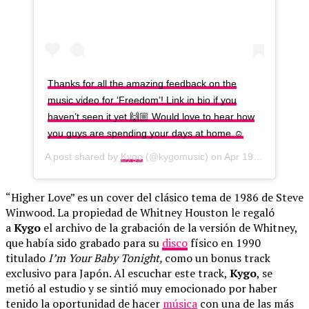
Thanks for all the amazing feedback on the
music video for ‘Freedom’! Link in bio if you
haven’t seen it yet 🙌🏼 Would love to hear how
you guys are spending your days at home ☺️
A post shared by
Kygo
(@kygomusic) on
Apr 19, 2020 at 11:10am PDT
“Higher Love” es un cover del clásico tema de 1986 de Steve
Winwood. La propiedad de Whitney Houston le regaló
a
Kygo
el archivo de la grabación de la versión de Whitney,
que había sido grabado para su
disco
físico en 1990
titulado
I’m Your Baby Tonight,
como un bonus track
exclusivo para Japón. Al escuchar este track,
Kygo
, se
metió al estudio y se sintió muy emocionado por haber
tenido la oportunidad de hacer
música
con una de las más