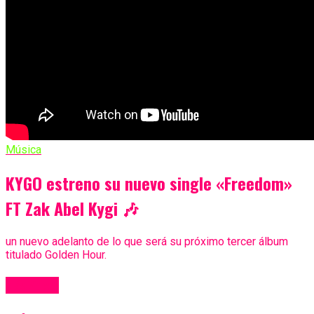
Música
KYGO estreno su nuevo single «Freedom»
FT Zak Abel Kygi 🎶
un nuevo adelanto de lo que será su próximo tercer álbum
titulado Golden Hour.
Más Videos