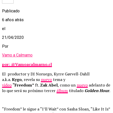
Publicado
6 años atrás
el
21/04/2020
Por
Vamo a Calmarno
por: @Vamoacalmarno.cl
El productor y DJ Noruego, Kyrre Gørvell-Dahll
a.k.a.
Kygo
, revela su
nuevo
tema y
video
“Freedom”
ft.
Zak Abel
, como un
nuevo
adelanto de
lo que será su próximo tercer
álbum
titulado
Golden Hour
.
“Freedom” le sigue a “I’ll Wait” con Sasha Sloan, “Like It Is”