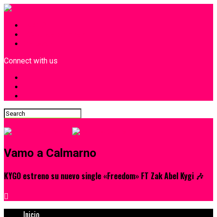
INICIO
¿Quiénes Somos?
Contacto
Connect with us
Vamo a Calmarno
KYGO estreno su nuevo single «Freedom» FT Zak Abel Kygi 🎶
Inicio