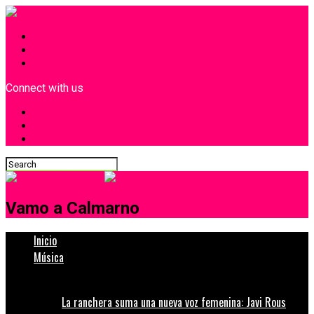
INICIO
¿Quiénes Somos?
Contacto
Connect with us
Vamo a Calmarno
Inicio
Música
La ranchera suma una nueva voz femenina: Javi Rous