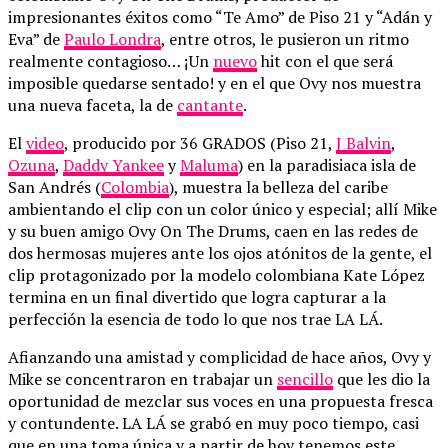
impresionantes éxitos como “Te Amo” de Piso 21 y “Adán y
Eva” de
Paulo Londra
, entre otros, le pusieron un ritmo
realmente contagioso… ¡Un
nuevo
hit con el que será
imposible quedarse sentado! y en el que Ovy nos muestra
una nueva faceta, la de
cantante
.
El
video
, producido por 36 GRADOS (Piso 21,
J Balvin
,
Ozuna
,
Daddy Yankee
y
Maluma
) en la paradisiaca isla de
San Andrés (
Colombia
), muestra la belleza del caribe
ambientando el clip con un color único y especial; allí Mike
y su buen amigo Ovy On The Drums, caen en las redes de
dos hermosas mujeres ante los ojos atónitos de la gente, el
clip protagonizado por la modelo colombiana Kate López
termina en un final divertido que logra capturar a la
perfección la esencia de todo lo que nos trae LA LÁ.
Afianzando una amistad y complicidad de hace años, Ovy y
Mike se concentraron en trabajar un
sencillo
que les dio la
oportunidad de mezclar sus voces en una propuesta fresca
y contundente. LA LÁ se grabó en muy poco tiempo, casi
que en una toma única y a partir de hoy tenemos este