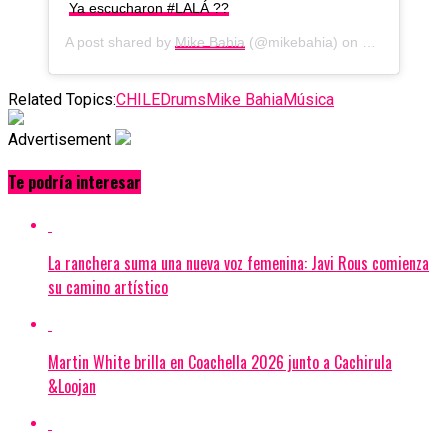
Ya escucharon #LALÁ ??
A post shared by
Mike Bahia
(@mikebahia) on
May 10, 201
Related Topics:
CHILE
Drums
Mike Bahia
Música
Advertisement
Te podría interesar
La ranchera suma una nueva voz femenina: Javi Rous comienza
su camino artístico
Martin White brilla en Coachella 2026 junto a Cachirula
&Loojan