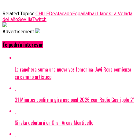
Related Topics:
CHILE
Destacado
España
Ibai Llanos
La Velada
del año
Sevilla
Twitch
Advertisement
Te podría interesar
La ranchera suma una nueva voz femenina: Javi Rous comienza
su camino artístico
31 Minutos confirma gira nacional 2026 con ‘Radio Guaripolo 2’
Sinaka debutará en Gran Arena Monticello