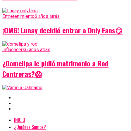
Entretenimiento
6 años atrás
¡OMG! Lunay decidió entrar a Only Fans😏
Influencers
6 años atrás
¿Domelipa le pidió matrimonio a Rod
Contreras?😱
INICIO
¿Quiénes Somos?