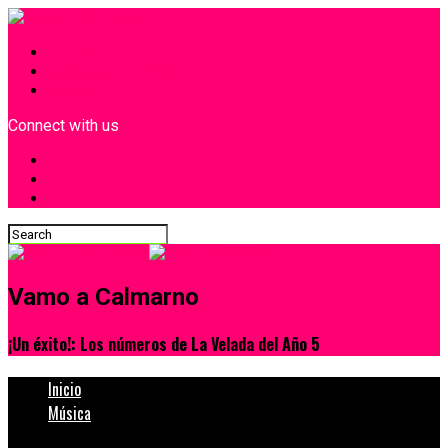
INICIO
¿Quiénes Somos?
Contacto
Connect with us
Vamo a Calmarno
¡Un éxito!: Los números de La Velada del Año 5
Inicio
Música