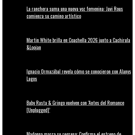
La ranchera suma una nueva voz femenina: Javi Rous
comienza su camino artístico
Martin White brilla en Coachella 2026 junto a Cachirula
&Loojan
Ignacio Ormazábal revela cómo se conocieron con Alanys
Lagos
Baby Rasta & Gringo vuelven con ‘Antes del Romance
[Unplugged]’
Madonna marca su regreso: Confirma el estreno de