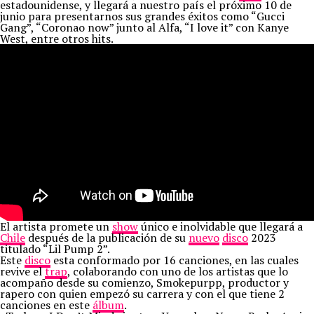
estadounidense, y llegará a nuestro país el próximo 10 de
junio para presentarnos sus grandes éxitos como “Gucci
Gang”, “Coronao now” junto al Alfa, “I love it” con Kanye
West, entre otros hits.
El artista promete un
show
único e inolvidable que llegará a
Chile
después de la publicación de su
nuevo
disco
2023
titulado “Lil Pump 2”.
Este
disco
esta conformado por 16 canciones, en las cuales
revive el
trap
, colaborando con uno de los artistas que lo
acompaño desde su comienzo, Smokepurpp, productor y
rapero con quien empezó su carrera y con el que tiene 2
canciones en este
álbum
.