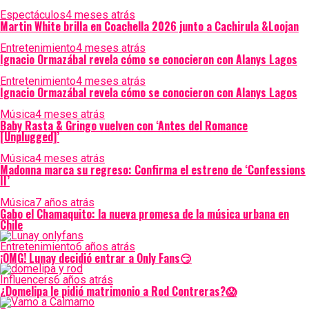
Espectáculos
4 meses atrás
Martin White brilla en Coachella 2026 junto a Cachirula &Loojan
Entretenimiento
4 meses atrás
Ignacio Ormazábal revela cómo se conocieron con Alanys Lagos
Entretenimiento
4 meses atrás
Ignacio Ormazábal revela cómo se conocieron con Alanys Lagos
Música
4 meses atrás
Baby Rasta & Gringo vuelven con ‘Antes del Romance
[Unplugged]’
Música
4 meses atrás
Madonna marca su regreso: Confirma el estreno de ‘Confessions
II’
Música
7 años atrás
Gabo el Chamaquito: la nueva promesa de la música urbana en
Chile
Entretenimiento
6 años atrás
¡OMG! Lunay decidió entrar a Only Fans😏
Influencers
6 años atrás
¿Domelipa le pidió matrimonio a Rod Contreras?😱