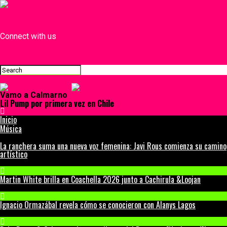
INICIO
¿Quiénes Somos?
Contacto
Connect with us
Vamo a Calmarno
Lil Pump por primera vez en Chile
Inicio
Música
La ranchera suma una nueva voz femenina: Javi Rous comienza su camino
artístico
Martin White brilla en Coachella 2026 junto a Cachirula &Loojan
Ignacio Ormazábal revela cómo se conocieron con Alanys Lagos