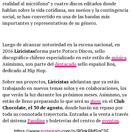
realidad al micrófono” y cuatro discos editados donde
hablan sobre la vida cotidiana, sus sueños y la contingencia
social, se han convertido en una de las bandas más
importantes y representativas de su género.
Luego de alcanzar notoriedad en la escena nacional, en
2016
Liricistas
forma parte Potoco Discos, sello
discográfico chileno especializado en este estilo de
música
.
Asimismo, son parte del
destacado
sello español Boa,
dedicado al Hip Hop.
Sobre sus proyectos,
Liricistas
adelantan que ya están
trabajando en nuevos temas solos y en colaboraciones, los
que verán la luz durante los próximos meses. Asimismo, ya
están de lleno preparando lo que será su
show
en el
Club
Chocolate, el 30 de agosto
, donde harán un repaso por
toda su connotada trayectoria. Entradas a la venta a través
del sistema
Passline
y boleterías del centro de
eventos
.
https://www.
instagram
.com/p/B0qkRMSgC3F