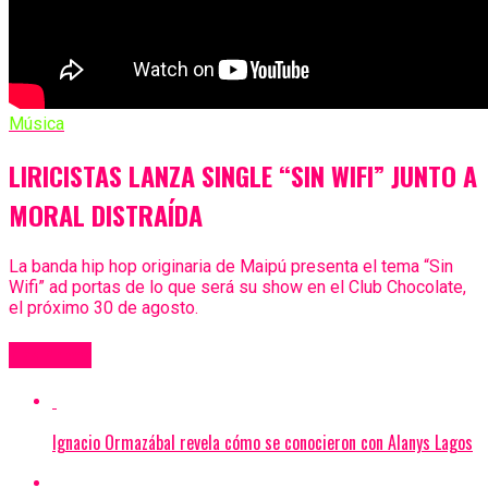
Música
LIRICISTAS LANZA SINGLE “SIN WIFI” JUNTO A
MORAL DISTRAÍDA
La banda hip hop originaria de Maipú presenta el tema “Sin
Wifi” ad portas de lo que será su show en el Club Chocolate,
el próximo 30 de agosto.
Más Videos
Ignacio Ormazábal revela cómo se conocieron con Alanys Lagos