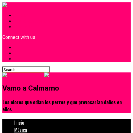
INICIO
¿Quiénes Somos?
Contacto
Connect with us
Vamo a Calmarno
Los olores que odian los perros y que provocarían daños en
ellos
Inicio
Música