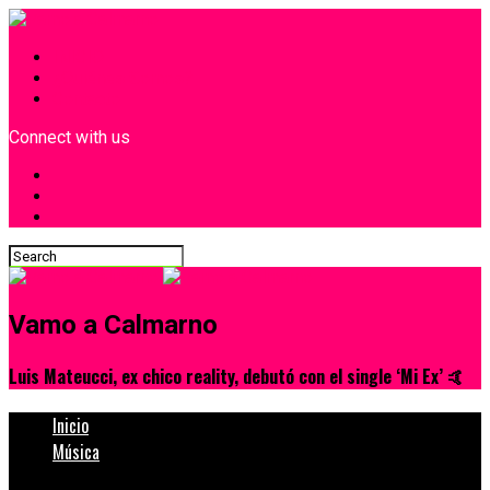
INICIO
¿Quiénes Somos?
Contacto
Connect with us
Vamo a Calmarno
Luis Mateucci, ex chico reality, debutó con el single ‘Mi Ex’ 🤙
Inicio
Música