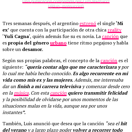
Una publicación compartida por Lᴜɪs Mᴀᴛᴇᴜᴄᴄɪ
(@luis_mateucciof)
Tres semanas después, el argentino
estrenó
el single
‘Mi
ex’
que cuenta con la participación de otra chica
reality
‘
Yuli Cagna
‘, quién además fue su ex novia. La
canción
que
es
propia del género
urbano
tiene ritmo pegajoso y habla
sobre un
desamor.
Según sus propias palabras, el concepto de la
canción
es el
siguiente:
“
quería contar algo que me caracterizara y
por
lo cual me había hecho conocido.
Es algo recurrente en mi
vida como mis ex y las mujeres.
Además, me interesaba
dar un
finish a mi carrera televisiva
y comenzar desde cero
en la
música
. Con esta
canción
quiero transmitir felicidad
y la posibilidad de olvidarse por unos momentos de las
situaciones malas en la vida, aunque sea por unos
instantes
”.
También, Luis anunció que desea que la canción
“sea el
hit
del verano
y a largo plazo poder
volver a recorrer todo