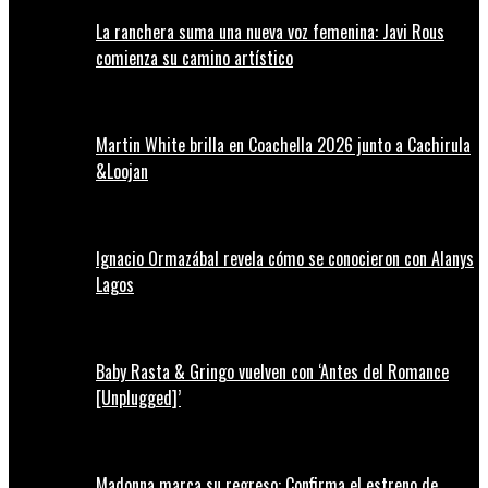
La ranchera suma una nueva voz femenina: Javi Rous
comienza su camino artístico
Martin White brilla en Coachella 2026 junto a Cachirula
&Loojan
Ignacio Ormazábal revela cómo se conocieron con Alanys
Lagos
Baby Rasta & Gringo vuelven con ‘Antes del Romance
[Unplugged]’
Madonna marca su regreso: Confirma el estreno de