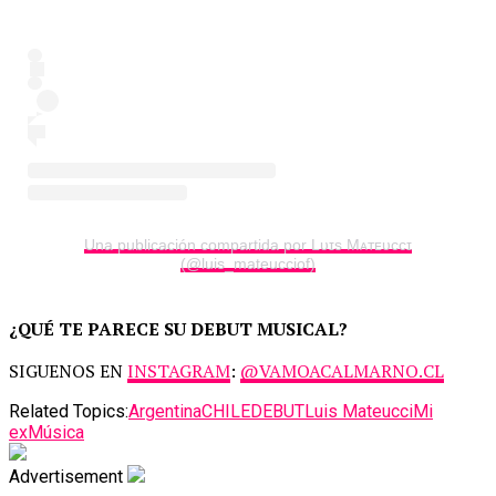
Una publicación compartida por Lᴜɪs Mᴀᴛᴇᴜᴄᴄɪ
(@luis_mateucciof)
¿QUÉ TE PARECE SU DEBUT MUSICAL?
SIGUENOS EN
INSTAGRAM
:
@VAMOACALMARNO.CL
Related Topics:
Argentina
CHILE
DEBUT
Luis Mateucci
Mi
ex
Música
Advertisement