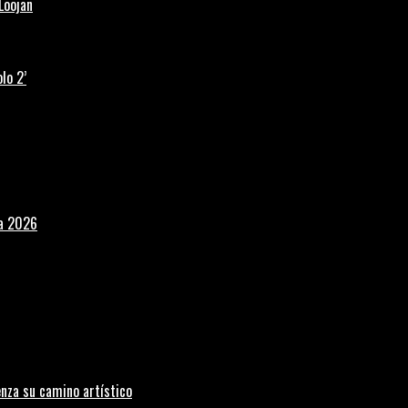
Loojan
lo 2’
la 2026
nza su camino artístico