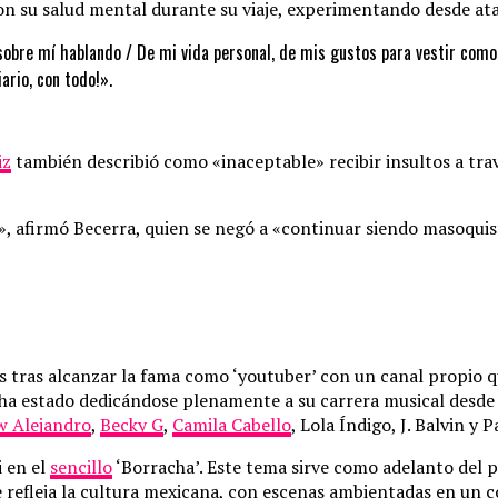
 su salud mental durante su viaje, experimentando desde ataq
sobre mí hablando / De mi vida personal, de mis gustos para vestir como
ario, con todo!».
iz
también describió como «inaceptable» recibir insultos a tra
firmó Becerra, quien se negó a «continuar siendo masoquista 
aís tras alcanzar la fama como ‘youtuber’ con un canal propio
s, ha estado dedicándose plenamente a su carrera musical desde
w Alejandro
,
Becky G
,
Camila Cabello
, Lola Índigo, J. Balvin y 
i en el
sencillo
‘Borracha’. Este tema sirve como adelanto del
efleja la cultura mexicana, con escenas ambientadas en un con