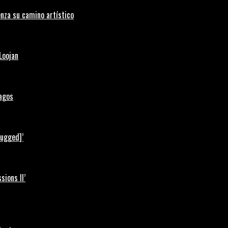
nza su camino artístico
Loojan
Lagos
lugged]’
ions II’