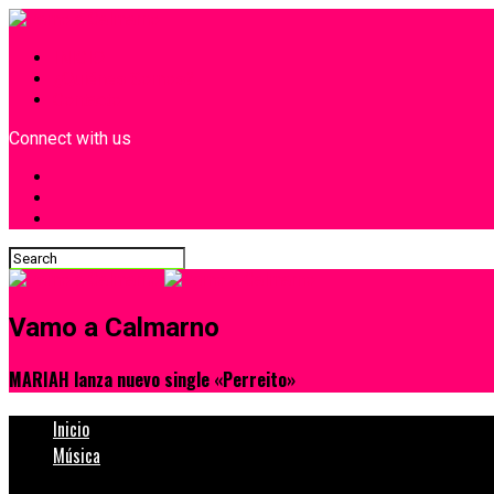
INICIO
¿Quiénes Somos?
Contacto
Connect with us
Vamo a Calmarno
MARIAH lanza nuevo single «Perreito»
Inicio
Música