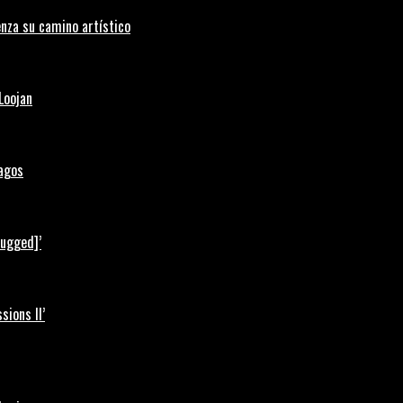
nza su camino artístico
Loojan
Lagos
lugged]’
ions II’