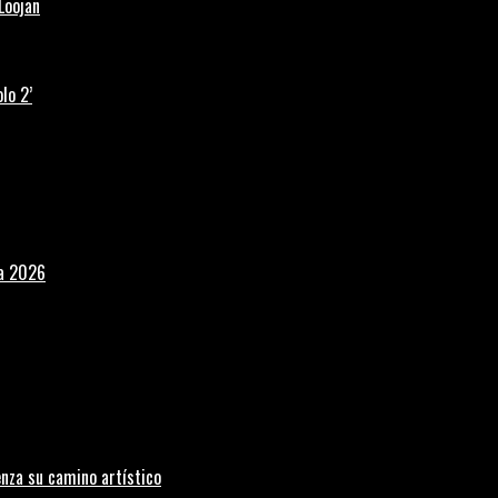
Loojan
lo 2’
la 2026
nza su camino artístico