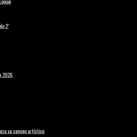
Loojan
lo 2’
la 2026
nza su camino artístico