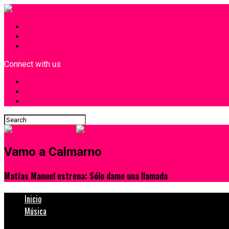
INICIO
¿Quiénes Somos?
Contacto
Connect with us
Vamo a Calmarno
Matías Manuel estrena: Sólo dame una llamada
Inicio
Música