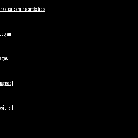
nza su camino artístico
Loojan
Lagos
lugged]’
ions II’