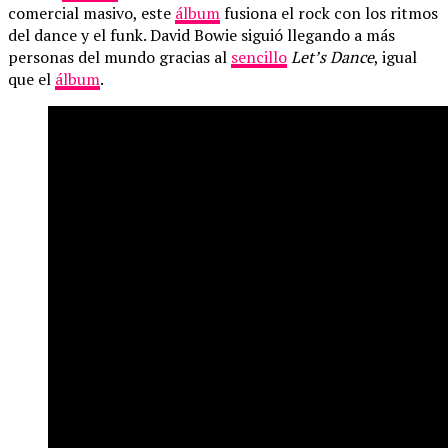
comercial masivo, este
álbum
fusiona el rock con los ritmos
del dance y el funk. David Bowie siguió llegando a más
personas del mundo gracias al
sencillo
Let’s Dance
, igual
que el
álbum
.