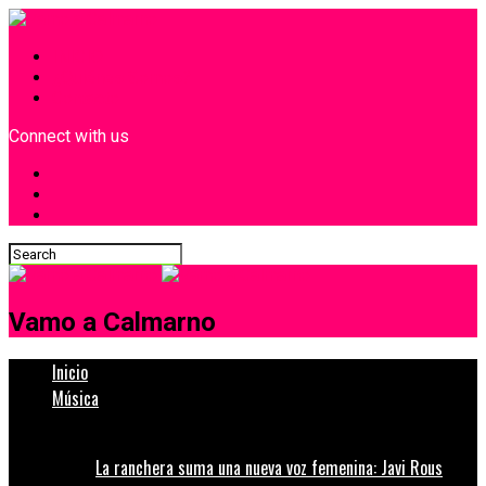
INICIO
¿Quiénes Somos?
Contacto
Connect with us
Vamo a Calmarno
Inicio
Música
La ranchera suma una nueva voz femenina: Javi Rous