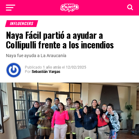
INFLUENCERS
Naya Fácil partió a ayudar a
Collipulli frente a los incendios
Naya fue ayuda a La Araucanía
Publicado
1 año atrás
el
12/02/2025
Por
Sebastián Vargas