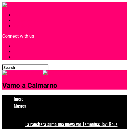
INICIO
¿Quiénes Somos?
Contacto
Connect with us
Vamo a Calmarno
Inicio
Música
La ranchera suma una nueva voz femenina: Javi Rous