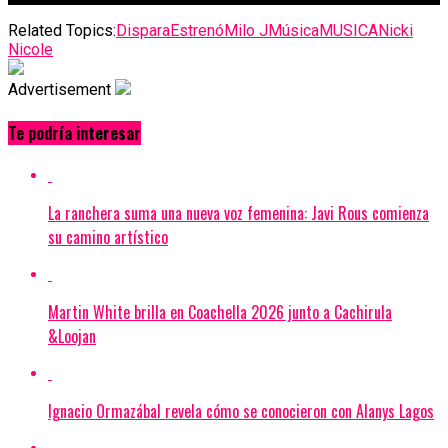
Related Topics:
Dispara
Estrenó
Milo J
Música
MUSICA
Nicki
Nicole
Advertisement
Te podría interesar
La ranchera suma una nueva voz femenina: Javi Rous comienza
su camino artístico
Martin White brilla en Coachella 2026 junto a Cachirula
&Loojan
Ignacio Ormazábal revela cómo se conocieron con Alanys Lagos