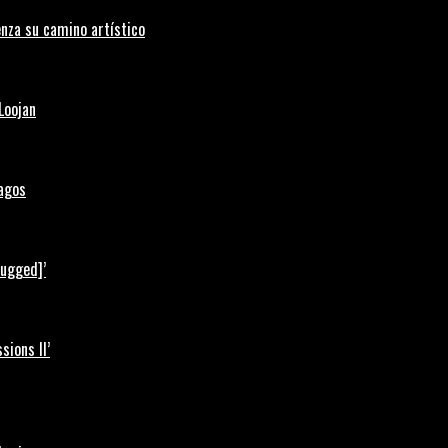
nza su camino artístico
Loojan
Lagos
lugged]’
ions II’