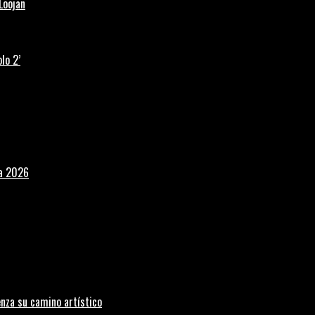
Loojan
lo 2’
la 2026
nza su camino artístico