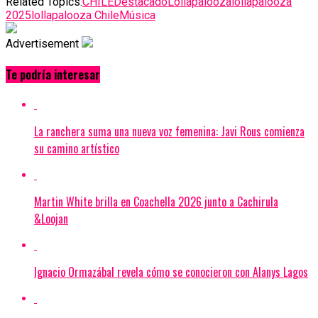
Related Topics:
CHILE
Destacado
Lollapalooza
lollapalooza
2025
lollapalooza Chile
Música
Advertisement
Te podría interesar
La ranchera suma una nueva voz femenina: Javi Rous comienza
su camino artístico
Martin White brilla en Coachella 2026 junto a Cachirula
&Loojan
Ignacio Ormazábal revela cómo se conocieron con Alanys Lagos