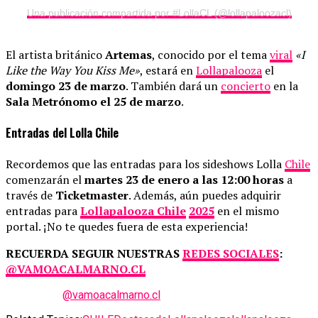
Una publicación compartida por #LollaCL (@lollapaloozacl)
El artista británico
Artemas
, conocido por el tema
viral
«I
Like the Way You Kiss Me»
, estará en
Lollapalooza
el
domingo 23 de marzo
. También dará un
concierto
en la
Sala Metrónomo el 25 de marzo
.
Entradas
del Lolla Chile
Recordemos que las entradas para los sideshows Lolla
Chile
comenzarán el
martes 23 de enero a las 12:00 horas
a
través de
Ticketmaster
. Además, aún puedes adquirir
entradas para
Lollapalooza Chile
2025
en el mismo
portal. ¡No te quedes fuera de esta experiencia!
RECUERDA SEGUIR NUESTRAS
REDES SOCIALES
:
@VAMOACALMARNO.CL
@vamoacalmarno.cl