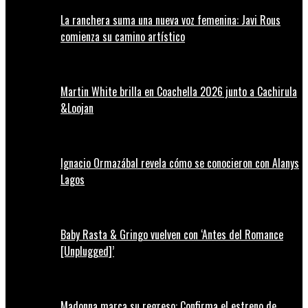
La ranchera suma una nueva voz femenina: Javi Rous
comienza su camino artístico
Martin White brilla en Coachella 2026 junto a Cachirula
&Loojan
Ignacio Ormazábal revela cómo se conocieron con Alanys
Lagos
Baby Rasta & Gringo vuelven con ‘Antes del Romance
[Unplugged]’
Madonna marca su regreso: Confirma el estreno de