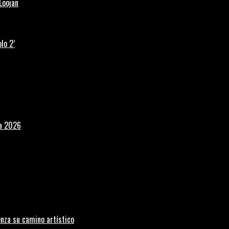
Loojan
lo 2’
la 2026
nza su camino artístico