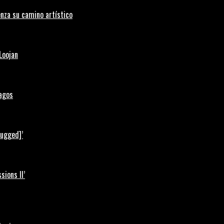
nza su camino artístico
Loojan
Lagos
lugged]’
ions II’