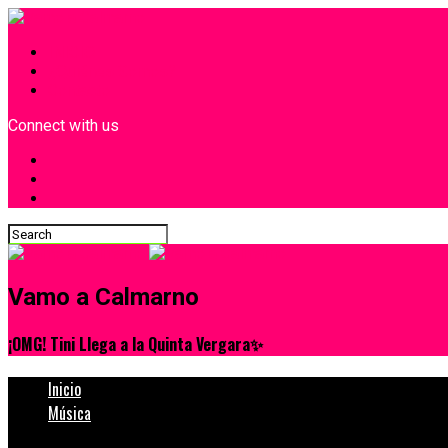
INICIO
¿Quiénes Somos?
Contacto
Connect with us
Vamo a Calmarno
¡OMG! Tini Llega a la Quinta Vergara✨
Inicio
Música