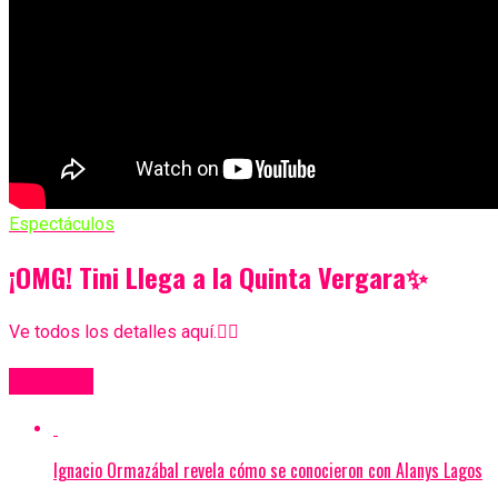
Espectáculos
¡OMG! Tini Llega a la Quinta Vergara✨
Ve todos los detalles aquí.👇🏻
Más Videos
Ignacio Ormazábal revela cómo se conocieron con Alanys Lagos