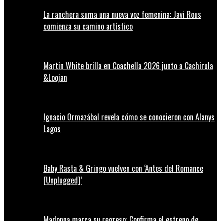
La ranchera suma una nueva voz femenina: Javi Rous
comienza su camino artístico
Martin White brilla en Coachella 2026 junto a Cachirula
&Loojan
Ignacio Ormazábal revela cómo se conocieron con Alanys
Lagos
Baby Rasta & Gringo vuelven con ‘Antes del Romance
[Unplugged]’
Madonna marca su regreso: Confirma el estreno de