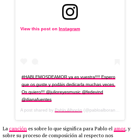
View this post on
Instagram
#HABLEMOSDEAMOR ya es vuestra!!!! Espero
que os guste y podáis dedicarla muchas veces.
Os quiero!!! @julioreyesmusic @fedevind
@dianafuentes
A post shared by
Pablo Alborán
(@pabloalboran) on
Oct 15,
La
canción
es sobre lo que significa para Pablo el
amor
, y
sobre su proceso de composición al respecto nos