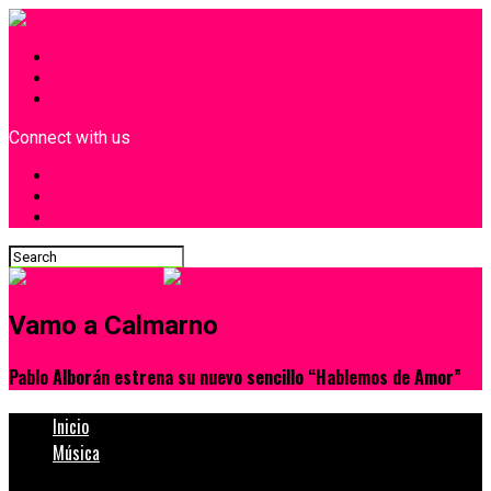
INICIO
¿Quiénes Somos?
Contacto
Connect with us
Vamo a Calmarno
Pablo Alborán estrena su nuevo sencillo “Hablemos de Amor”
Inicio
Música