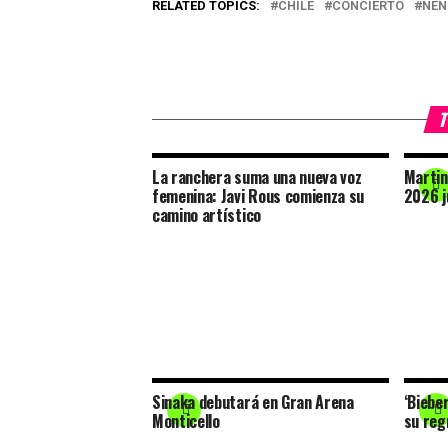
RELATED TOPICS:
CHILE
CONCIERTO
ÑEN
T
La ranchera suma una nueva voz
Martin
femenina: Javi Rous comienza su
2026 j
camino artístico
Sinaka debutará en Gran Arena
‘Biebe
Monticello
su reg