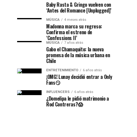
Baby Rasta & Gringo vuelven con
‘Antes del Romance [Unplugged]’
MÚSICA
4 meses atrás
Madonna marca su regreso:
Confirma el estreno de
‘Confessions II’
MÚSICA
7 años atrás
Gabo el Chamaquito: la nueva
promesa de la música urbana en
Chile
ENTRETENIMIENTO
6 años atrás
¡OMG! Lunay decidió entrar a Only
Fans😏
INFLUENCERS
6 años atrás
¿Domelipa le pidió matrimonio a
Rod Contreras?😱