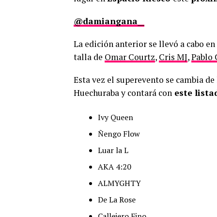
@damiangana__
La edición anterior se llevó a cabo 
talla de
Omar Courtz
,
Cris MJ
,
Pablo 
Esta vez el superevento se cambia de 
Huechuraba y contará con
este lista
Ivy Queen
Ñengo Flow
Luar la L
AKA 4:20
ALMYGHTY
De La Rose
Callejero Fino