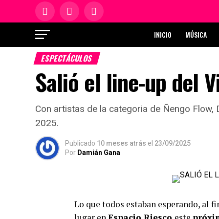
INICIO
MÚSICA
ESPECTÁCULOS
Salió el line-up del V
Con artistas de la categoria de Ñengo Flow, D
2025.
Publicado
10 meses atrás
el
23/09/2025
Por
Damián Gana
Lo que todos estaban esperando, al f
lugar en
Espacio Riesco
este
próxi