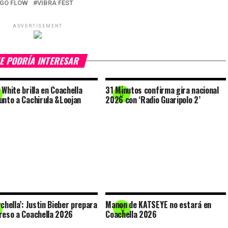
GO FLOW
VIBRA FEST
ADVERTISEMENT
E PODRÍA INTERESAR
 White brilla en Coachella
31 Minutos confirma gira nacional
unto a Cachirula &Loojan
2026 con ‘Radio Guaripolo 2’
rchella’: Justin Bieber prepara
Manon de KATSEYE no estará en
reso a Coachella 2026
Coachella 2026