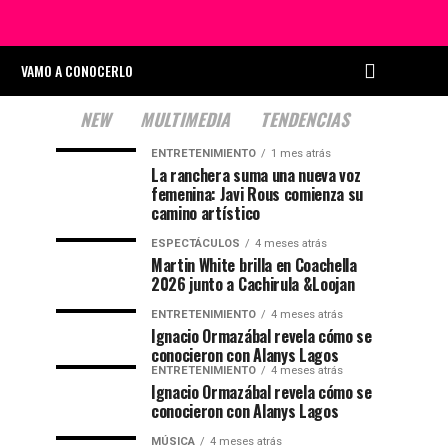
VAMO A CONOCERLO
NEW
MULTIMEDIA
TENDENCIAS
ENTRETENIMIENTO
1 mes atrás
La ranchera suma una nueva voz
femenina: Javi Rous comienza su
camino artístico
ESPECTÁCULOS
4 meses atrás
Martin White brilla en Coachella
2026 junto a Cachirula &Loojan
ENTRETENIMIENTO
4 meses atrás
Ignacio Ormazábal revela cómo se
conocieron con Alanys Lagos
ENTRETENIMIENTO
4 meses atrás
Ignacio Ormazábal revela cómo se
conocieron con Alanys Lagos
MÚSICA
4 meses atrás