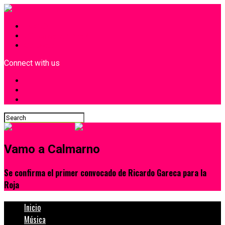
INICIO
¿Quiénes Somos?
Contacto
Connect with us
Vamo a Calmarno
Se confirma el primer convocado de Ricardo Gareca para la
Roja
Inicio
Música