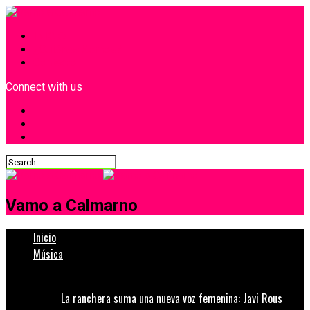
INICIO
¿Quiénes Somos?
Contacto
Connect with us
Vamo a Calmarno
Inicio
Música
La ranchera suma una nueva voz femenina: Javi Rous