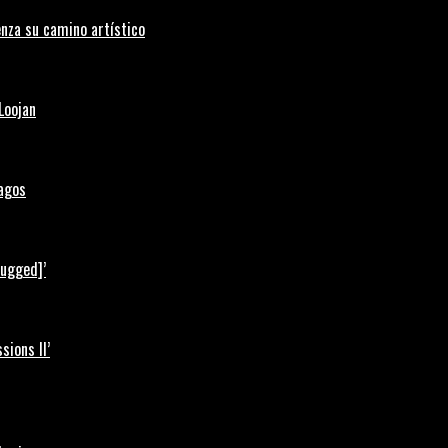
nza su camino artístico
Loojan
Lagos
lugged]’
ions II’