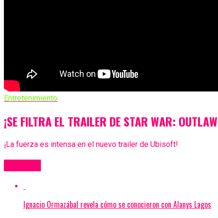
Entretenimiento
¡SE FILTRA EL TRAILER DE STAR WAR: OUTLAW
¡La fuerza es intensa en el nuevo trailer de Ubisoft!
Más Videos
Ignacio Ormazábal revela cómo se conocieron con Alanys Lagos