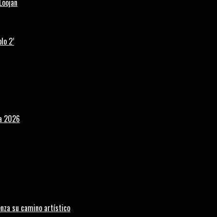
Loojan
lo 2’
la 2026
nza su camino artístico