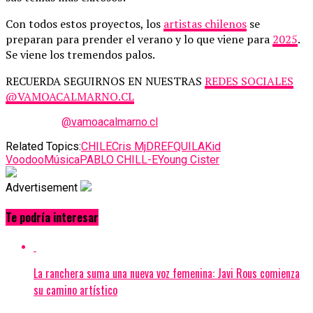
Con todos estos proyectos, los
artistas chilenos
se
preparan para prender el verano y lo que viene para
2025
.
Se viene los tremendos palos.
RECUERDA SEGUIRNOS EN NUESTRAS
REDES SOCIALES
@VAMOACALMARNO.CL
@vamoacalmarno.cl
Related Topics:
CHILE
Cris Mj
DREFQUILA
Kid
Voodoo
Música
PABLO CHILL-E
Young Cister
Advertisement
Te podría interesar
La ranchera suma una nueva voz femenina: Javi Rous comienza
su camino artístico