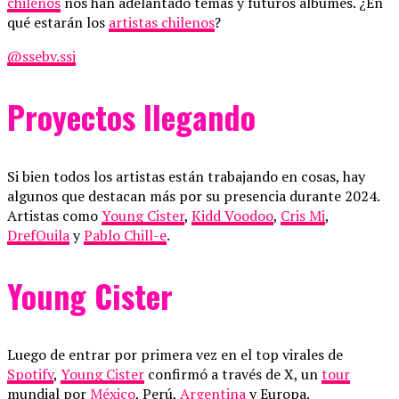
chilenos
nos han adelantado temas y futuros álbumes. ¿En
qué estarán los
artistas chilenos
?
@ssebv.ssj
Proyectos llegando
Si bien todos los artistas están trabajando en cosas, hay
algunos que destacan más por su presencia durante 2024.
Artistas como
Young Cister
,
Kidd Voodoo
,
Cris Mj
,
DrefQuila
y
Pablo Chill-e
.
Young Cister
Luego de entrar por primera vez en el top virales de
Spotify
,
Young Cister
confirmó a través de X, un
tour
mundial por
México
, Perú,
Argentina
y Europa.