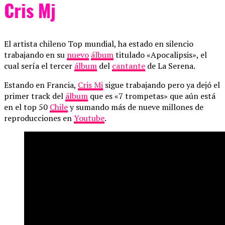
Cris Mj
El artista chileno Top mundial, ha estado en silencio
trabajando en su
nuevo
álbum
titulado «Apocalipsis», el
cual sería el tercer
álbum
del
cantante
de La Serena.
Estando en Francia,
Cris Mj
sigue trabajando pero ya dejó el
primer track del
álbum
que es «7 trompetas» que aún está
en el top 50
Chile
y sumando más de nueve millones de
reproducciones en
Youtube
.