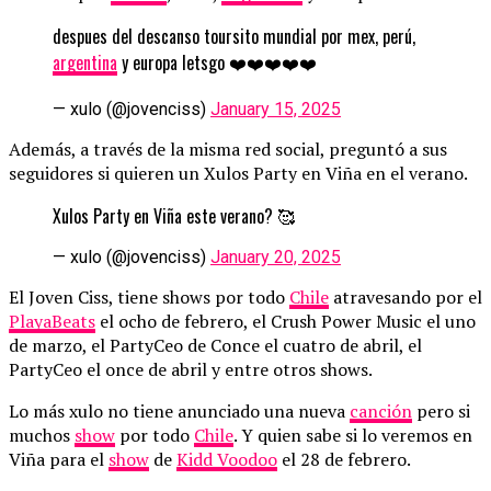
despues del descanso toursito mundial por mex, perú,
argentina
y europa letsgo ❤️❤️❤️❤️❤️
— xulo (@jovenciss)
January 15, 2025
Además, a través de la misma red social, preguntó a sus
seguidores si quieren un Xulos Party en Viña en el verano.
Xulos Party en Viña este verano? 🥰
— xulo (@jovenciss)
January 20, 2025
El Joven Ciss, tiene shows por todo
Chile
atravesando por el
PlayaBeats
el ocho de febrero, el Crush Power Music el uno
de marzo, el PartyCeo de Conce el cuatro de abril, el
PartyCeo el once de abril y entre otros shows.
Lo más xulo no tiene anunciado una nueva
canción
pero si
muchos
show
por todo
Chile
. Y quien sabe si lo veremos en
Viña para el
show
de
Kidd Voodoo
el 28 de febrero.