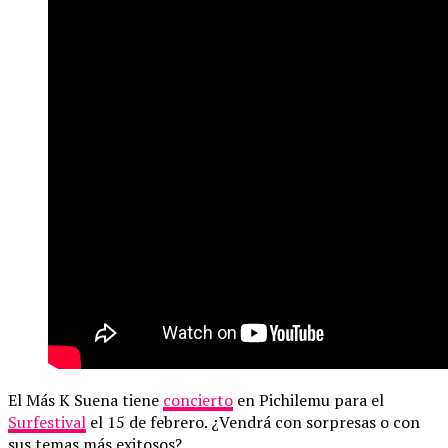
El Más K Suena tiene
concierto
en Pichilemu para el
Surfestival
el 15 de febrero. ¿Vendrá con sorpresas o con
sus temas más exitosos?