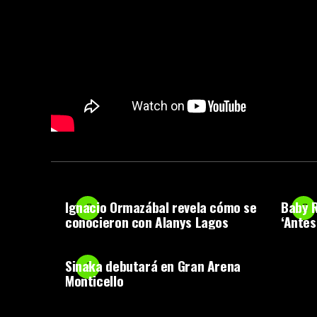
Ignacio Ormazábal revela cómo se
Baby R
conocieron con Alanys Lagos
‘Antes
Sinaka debutará en Gran Arena
Monticello