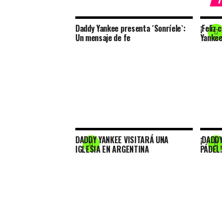
Daddy Yankee presenta ´Sonríele`:
¡Feliz
Un mensaje de fe
Yankee
DADDY YANKEE VISITARÁ UNA
¡DADDY
IGLESIA EN ARGENTINA
PÁDEL!