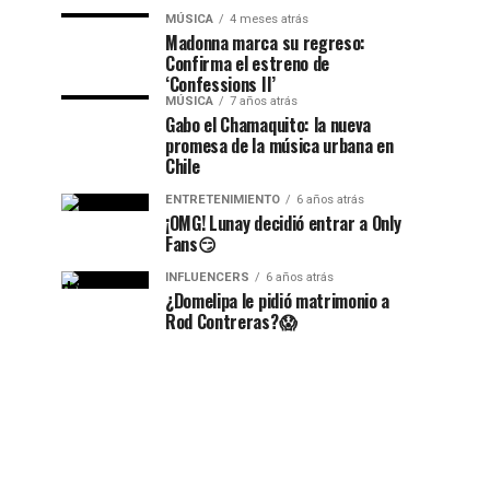
MÚSICA
4 meses atrás
Madonna marca su regreso:
Confirma el estreno de
‘Confessions II’
MÚSICA
7 años atrás
Gabo el Chamaquito: la nueva
promesa de la música urbana en
Chile
ENTRETENIMIENTO
6 años atrás
¡OMG! Lunay decidió entrar a Only
Fans😏
INFLUENCERS
6 años atrás
¿Domelipa le pidió matrimonio a
Rod Contreras?😱