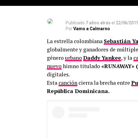
Publicado
7 años atrás
el
22/06/201
Por
Vamo a Calmarno
La estrella colombiana
Sebastián Y
globalmente y ganadores de múltiples
género
urbano
Daddy Yankee
, y la
c
nuevo
himno titulado
«RUNAWAY» 
digitales.
Esta
canción
cierra la brecha entre
Pu
República Dominicana.