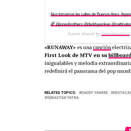
Nos tomamos las calles de Buenos Aires, Arg
🌈 @jonasbrothers @daddyyankee @nattinata
A post shared by
Sebastian Yatra
«RUNAWAY»
es una
canción
electriz
First Look de MTV en su
billboar
inigualables y melodía extraordinari
redefinirá el panorama del pop mundi
RELATED TOPICS:
DADDY YANKEE
DESTACA
SEBASTÁN YATRA
T