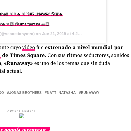
entina!! 🇦🇷🔥🇦🇷 #RUNAWAY 🌎🈳🔥
sha 👊🏻 @umargentina 🙏🏻
(@sebastianyatra) on
Jun 21, 2019 at 4:20pm PDT
ante cuyo
video
fue
estrenado a nivel mundial por
d
de Times Square.
Con sus ritmos seductores, sonidos
a,
«Runaway»
es uno de los temas que sin duda
al actual.
DO
JONAS BROTHERS
NATTI NATASHA
RUNAWAY
ADVERTISEMENT
E PODRÍA INTERESAR