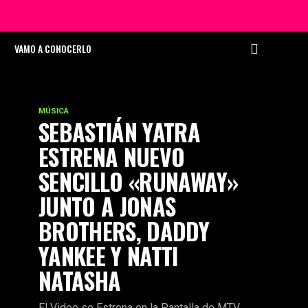
VAMO A CONOCERLO
MÚSICA
SEBASTIÁN YATRA
ESTRENA NUEVO
SENCILLO «RUNAWAY»
JUNTO A JONAS
BROTHERS, DADDY
YANKEE Y NATTI
NATASHA
El Video se Estrena en la Pantalla de MTV