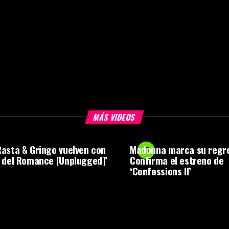
MÁS VIDEOS
asta & Gringo vuelven con
Madonna marca su regr
 del Romance [Unplugged]’
Confirma el estreno de
‘Confessions II’