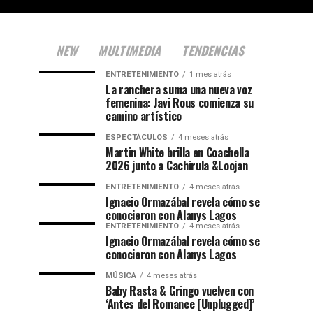
NEW
MULTIMEDIA
TENDENCIAS
ENTRETENIMIENTO
1 mes atrás
La ranchera suma una nueva voz
femenina: Javi Rous comienza su
camino artístico
ESPECTÁCULOS
4 meses atrás
Martin White brilla en Coachella
2026 junto a Cachirula &Loojan
ENTRETENIMIENTO
4 meses atrás
Ignacio Ormazábal revela cómo se
conocieron con Alanys Lagos
ENTRETENIMIENTO
4 meses atrás
Ignacio Ormazábal revela cómo se
conocieron con Alanys Lagos
MÚSICA
4 meses atrás
Baby Rasta & Gringo vuelven con
‘Antes del Romance [Unplugged]’