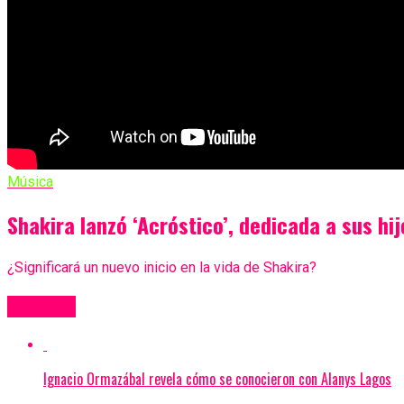
Música
Shakira lanzó ‘Acróstico’, dedicada a sus hij
¿Significará un nuevo inicio en la vida de Shakira?
Más Videos
Ignacio Ormazábal revela cómo se conocieron con Alanys Lagos