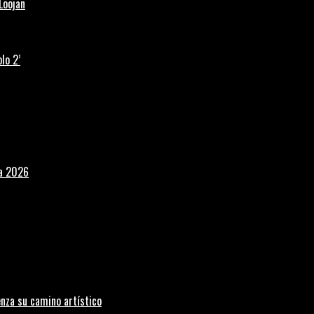
Loojan
lo 2’
la 2026
nza su camino artístico