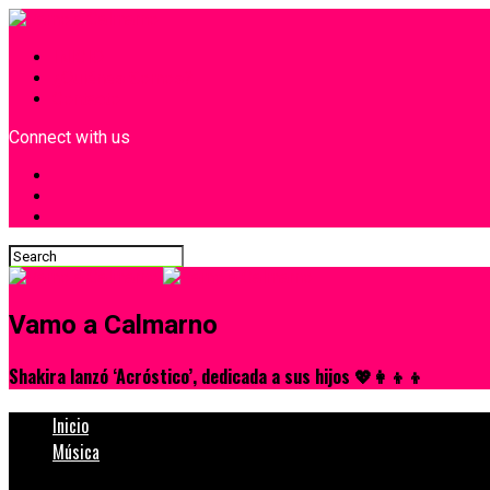
INICIO
¿Quiénes Somos?
Contacto
Connect with us
Vamo a Calmarno
Shakira lanzó ‘Acróstico’, dedicada a sus hijos 💖👩‍👦‍👦
Inicio
Música