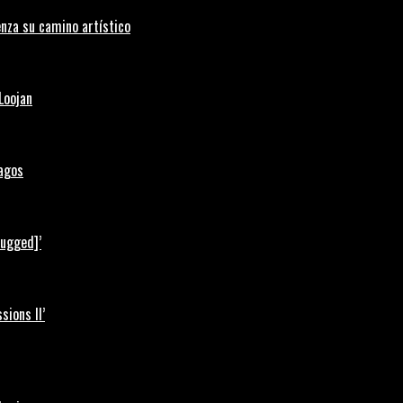
nza su camino artístico
Loojan
Lagos
lugged]’
ions II’