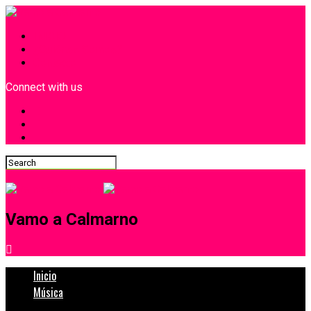
INICIO
¿Quiénes Somos?
Contacto
Connect with us
Vamo a Calmarno
Inicio
Música