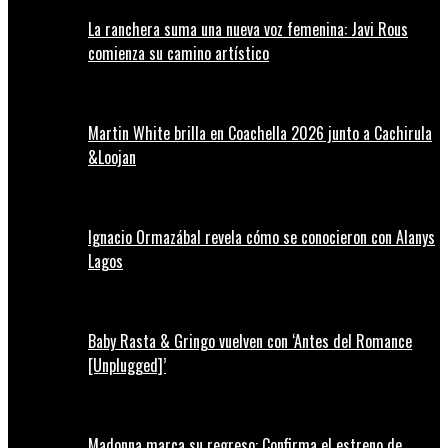
La ranchera suma una nueva voz femenina: Javi Rous
comienza su camino artístico
Martin White brilla en Coachella 2026 junto a Cachirula
&Loojan
Ignacio Ormazábal revela cómo se conocieron con Alanys
Lagos
Baby Rasta & Gringo vuelven con ‘Antes del Romance
[Unplugged]’
Madonna marca su regreso: Confirma el estreno de