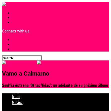
INICIO
¿Quiénes Somos?
Contacto
Connect with us
Vamo a Calmarno
Soulfía estrena ‘Otras Vidas’: un adelanto de su próximo álbum
Inicio
Música