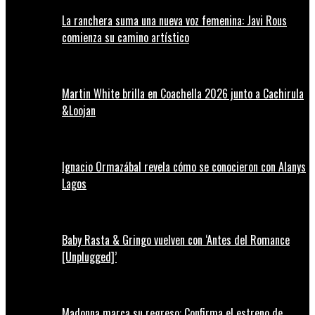
La ranchera suma una nueva voz femenina: Javi Rous
comienza su camino artístico
Martin White brilla en Coachella 2026 junto a Cachirula
&Loojan
Ignacio Ormazábal revela cómo se conocieron con Alanys
Lagos
Baby Rasta & Gringo vuelven con ‘Antes del Romance
[Unplugged]’
Madonna marca su regreso: Confirma el estreno de