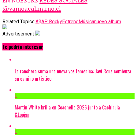
EN NUESTRS
REDES SOCIALES
@vamoacalmarno.cl
Related Topics:
A$AP Rocky
Estreno
Música
nuevo album
Advertisement
Te podría interesar
La ranchera suma una nueva voz femenina: Javi Rous comienza
su camino artístico
Martin White brilla en Coachella 2026 junto a Cachirula
&Loojan