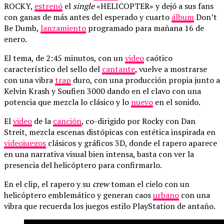
ROCKY,
estrenó
el
single
«HELICOPTER» y dejó a sus fans
con ganas de más antes del esperado y cuarto
álbum
Don’t
Be Dumb,
lanzamiento
programado para mañana 16 de
enero.
El tema, de 2:45 minutos, con un
video
caótico
característico del sello del
cantante
, vuelve a mostrarse
con una vibra
trap
duro, con una producción propia junto a
Kelvin Krash y Soufien 3000 dando en el clavo con una
potencia que mezcla lo clásico y lo
nuevo
en el sonido.
El
video
de la
canción
, co-dirigido por Rocky con Dan
Streit, mezcla escenas distópicas con estética inspirada en
videojuegos
clásicos y gráficos 3D, donde el rapero aparece
en una narrativa visual bien intensa, basta con ver la
presencia del helicóptero para confirmarlo.
En el clip, el rapero y su
crew
toman el cielo con un
helicóptero emblemático y generan caos
urbano
con una
vibra que recuerda los juegos estilo PlayStation de antaño.