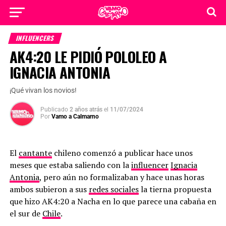
INFLUENCERS
AK4:20 LE PIDIÓ POLOLEO A
IGNACIA ANTONIA
¡Qué vivan los novios!
Publicado
2 años atrás
el
11/07/2024
Por
Vamo a Calmarno
El
cantante
chileno comenzó a publicar hace unos
meses que estaba saliendo con la
influencer
Ignacia
Antonia
, pero aún no formalizaban y hace unas horas
ambos subieron a sus
redes sociales
la tierna propuesta
que hizo AK4:20 a Nacha en lo que parece una cabaña en
el sur de
Chile
.