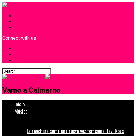
INICIO
¿Quiénes Somos?
Contacto
Connect with us
Vamo a Calmarno
Inicio
Música
La ranchera suma una nueva voz femenina: Javi Rous