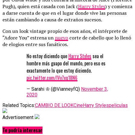
Pugh), quien está casada con Jack (
Harry Styles
) y comienza
a darse cuenta de que en el lugar donde vive las personas
están cambiando a causa de extraños sucesos.
Con un look vintage propio de esos años, el intérprete de
“Adore You” estrena un
nuevo
corte de cabello que lo llenó
de elogios entre sus fanáticos.
No estoy diciendo que
Harry Styles
sea el
hombre más guapo del mundo, pero eso es
exactamente lo que estoy diciendo.
pic.twitter.com/IVy7xq18N6
— Sarahi ♔ (@VianneyfQ)
November 3,
2020
Related Topics:
CAMBIO DE LOOK
Cine
Harry Styles
peliculas
Advertisement
Te podría interesar