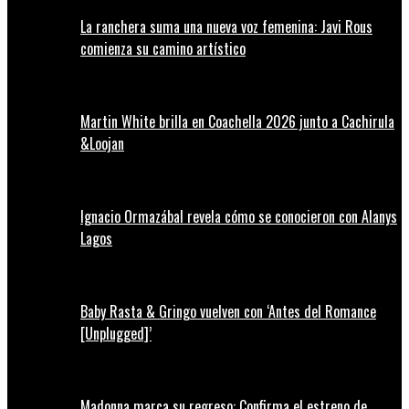
La ranchera suma una nueva voz femenina: Javi Rous
comienza su camino artístico
Martin White brilla en Coachella 2026 junto a Cachirula
&Loojan
Ignacio Ormazábal revela cómo se conocieron con Alanys
Lagos
Baby Rasta & Gringo vuelven con ‘Antes del Romance
[Unplugged]’
Madonna marca su regreso: Confirma el estreno de