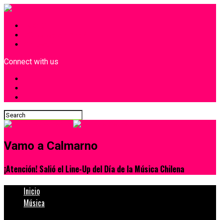
INICIO
¿Quiénes Somos?
Contacto
Connect with us
Vamo a Calmarno
¡Atención! Salió el Line-Up del Día de la Música Chilena
Inicio
Música