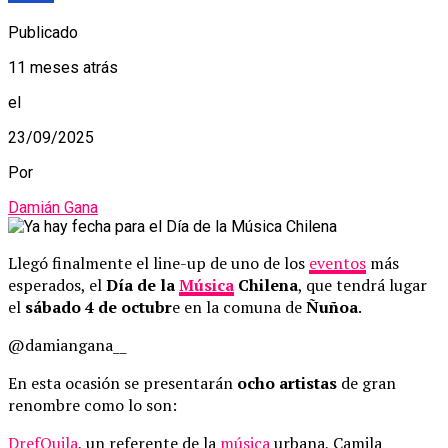
Publicado
11 meses atrás
el
23/09/2025
Por
Damián Gana
Llegó finalmente el line-up de uno de los
eventos
más
esperados, el
Día de la
Música
Chilena
, que tendrá lugar
el
sábado 4 de octubr
e en la comuna de
Ñuñoa
.
@damiangana__
En esta ocasión se presentarán
ocho artistas
de gran
renombre como lo son:
DrefQuila
, un referente de la
música
urbana, Camila