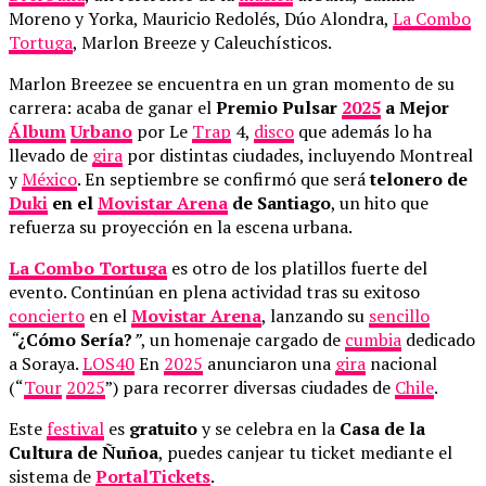
Moreno y Yorka, Mauricio Redolés, Dúo Alondra,
La Combo
Tortuga
, Marlon Breeze y Caleuchísticos.
Marlon Breezee se encuentra en un gran momento de su
carrera: acaba de ganar el
Premio Pulsar
2025
a Mejor
Álbum
Urbano
por Le
Trap
4,
disco
que además lo ha
llevado de
gira
por distintas ciudades, incluyendo Montreal
y
México
. En septiembre se confirmó que será
telonero de
Duki
en el
Movistar Arena
de Santiago
, un hito que
refuerza su proyección en la escena urbana.
La Combo Tortuga
es otro de los platillos fuerte del
evento. Continúan en plena actividad tras su exitoso
concierto
en el
Movistar Arena
, lanzando su
sencillo
“
¿Cómo Sería?
”
, un homenaje cargado de
cumbia
dedicado
a Soraya.
LOS40
En
2025
anunciaron una
gira
nacional
(“
Tour
2025
”) para recorrer diversas ciudades de
Chile
.
Este
festival
es
gratuito
y se celebra en la
Casa de la
Cultura de Ñuñoa
, puedes canjear tu ticket mediante el
sistema de
PortalTickets
.