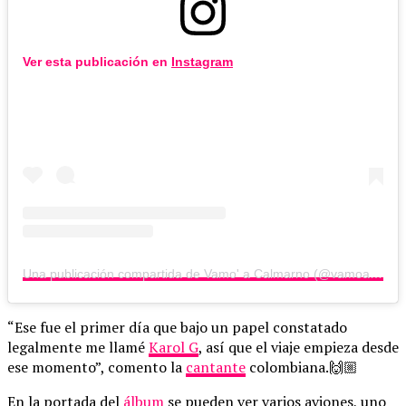
Ver esta publicación en
Instagram
Una publicación compartida de Vamo' a Calmarno (@vamoacalmarno.cl)
“Ese fue el primer día que bajo un papel constatado
legalmente me llamé
Karol G
, así que el viaje empieza desde
ese momento”, comento la
cantante
colombiana.🙌🏼
En la portada del
álbum
se pueden ver varios aviones, uno