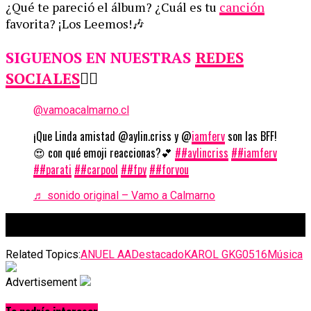
¿Qué te pareció el álbum? ¿Cuál es tu
canción
favorita? ¡Los Leemos!🎶
SIGUENOS EN NUESTRAS
REDES
SOCIALES
👇🏼
@vamoacalmarno.cl
¡Que Linda amistad @aylin.criss y @
iamferv
son las BFF!
😍 con qué emoji reaccionas?💕
##aylincriss
##iamferv
##parati
##carpool
##fpy
##foryou
♬ sonido original – Vamo a Calmarno
Related Topics:
ANUEL AA
Destacado
KAROL G
KG0516
Música
Advertisement