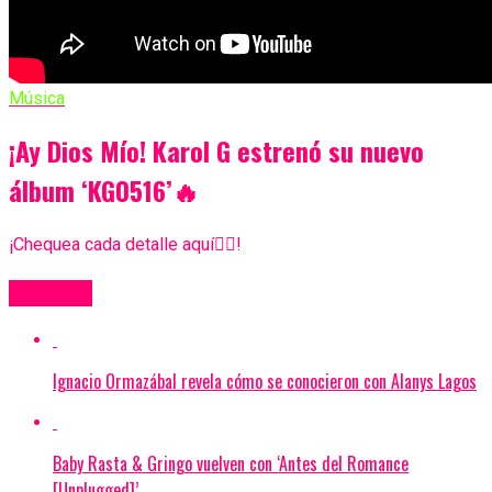
Música
¡Ay Dios Mío! Karol G estrenó su nuevo
álbum ‘KG0516’🔥
¡Chequea cada detalle aquí👇🏼!
Más Videos
Ignacio Ormazábal revela cómo se conocieron con Alanys Lagos
Baby Rasta & Gringo vuelven con ‘Antes del Romance
[Unplugged]’