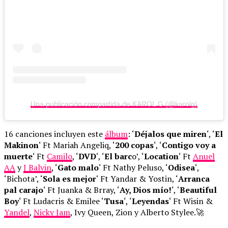
Una publicación compartida de KAROL G (@karolg)
16 canciones incluyen este
álbum
: ‘
Déjalos que miren
‘, ‘
El
Makinon
‘ Ft Mariah Angeliq, ‘
200 copas
‘, ‘
Contigo voy a
muerte
‘ Ft
Camilo
, ‘
DVD
‘, ‘
El barc
o’, ‘
Location
‘ Ft
Anuel
AA
y
J Balvin
, ‘
Gato malo
‘ Ft Nathy Peluso, ‘
Odisea
‘,
‘Bichota’, ‘
Sola es mejor
‘ Ft Yandar & Yostin, ‘
Arranca
pal carajo
‘ Ft Juanka & Brray, ‘
Ay, Dios mío!
‘, ‘
Beautiful
Boy
‘ Ft Ludacris & Emilee ‘
Tusa
‘, ‘
Leyendas
‘ Ft Wisin &
Yandel
,
Nicky Jam
, Ivy Queen, Zion y Alberto Stylee.🚀