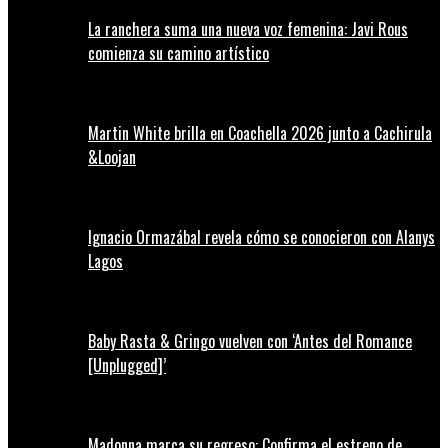
La ranchera suma una nueva voz femenina: Javi Rous
comienza su camino artístico
Martin White brilla en Coachella 2026 junto a Cachirula
&Loojan
Ignacio Ormazábal revela cómo se conocieron con Alanys
Lagos
Baby Rasta & Gringo vuelven con ‘Antes del Romance
[Unplugged]’
Madonna marca su regreso: Confirma el estreno de