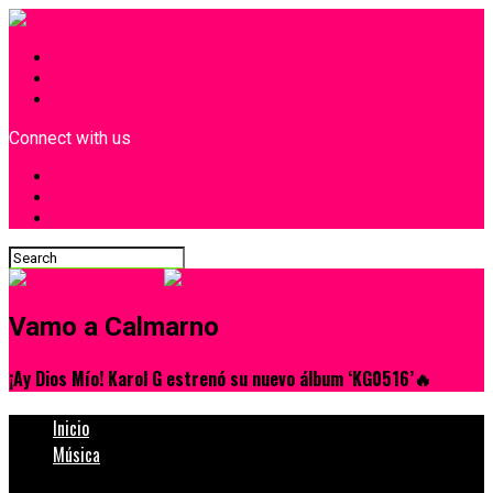
INICIO
¿Quiénes Somos?
Contacto
Connect with us
Vamo a Calmarno
¡Ay Dios Mío! Karol G estrenó su nuevo álbum ‘KG0516’🔥
Inicio
Música