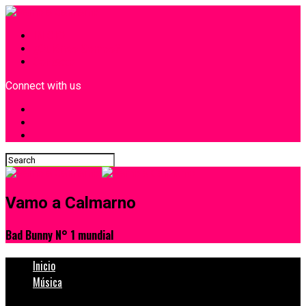
INICIO
¿Quiénes Somos?
Contacto
Connect with us
Vamo a Calmarno
Bad Bunny N° 1 mundial
Inicio
Música