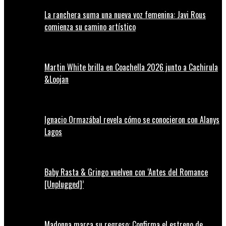
La ranchera suma una nueva voz femenina: Javi Rous
comienza su camino artístico
Martin White brilla en Coachella 2026 junto a Cachirula
&Loojan
Ignacio Ormazábal revela cómo se conocieron con Alanys
Lagos
Baby Rasta & Gringo vuelven con ‘Antes del Romance
[Unplugged]’
Madonna marca su regreso: Confirma el estreno de