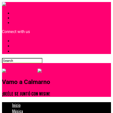
INICIO
¿Quiénes Somos?
Contacto
Connect with us
Vamo a Calmarno
¡BEÉLE SE JUNTÓ CON WISIN!
Inicio
Música