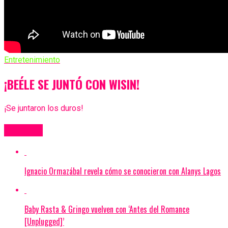
Entretenimiento
¡BEÉLE SE JUNTÓ CON WISIN!
¡Se juntaron los duros!
Más Videos
Ignacio Ormazábal revela cómo se conocieron con Alanys Lagos
Baby Rasta & Gringo vuelven con ‘Antes del Romance
[Unplugged]’