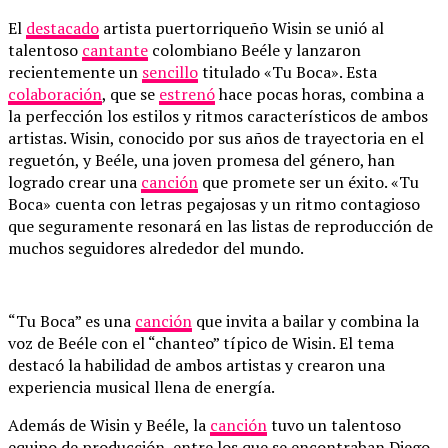
El
destacado
artista puertorriqueño Wisin se unió al
talentoso
cantante
colombiano Beéle y lanzaron
recientemente un
sencillo
titulado «Tu Boca». Esta
colaboración
, que se
estrenó
hace pocas horas, combina a
la perfección los estilos y ritmos característicos de ambos
artistas. Wisin, conocido por sus años de trayectoria en el
reguetón, y Beéle, una joven promesa del género, han
logrado crear una
canción
que promete ser un éxito. «Tu
Boca» cuenta con letras pegajosas y un ritmo contagioso
que seguramente resonará en las listas de reproducción de
muchos seguidores alrededor del mundo.
“Tu Boca” es una
canción
que invita a bailar y combina la
voz de Beéle con el “chanteo” típico de Wisin. El tema
destacó la habilidad de ambos artistas y crearon una
experiencia musical llena de energía.
Además de Wisin y Beéle, la
canción
tuvo un talentoso
equipo de producción, entre los que se encontraban Diego