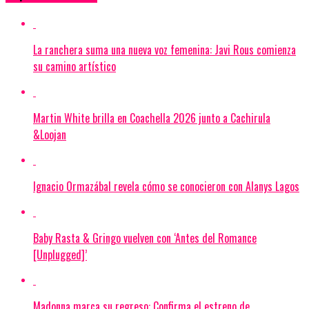
La ranchera suma una nueva voz femenina: Javi Rous comienza
su camino artístico
Martin White brilla en Coachella 2026 junto a Cachirula
&Loojan
Ignacio Ormazábal revela cómo se conocieron con Alanys Lagos
Baby Rasta & Gringo vuelven con ‘Antes del Romance
[Unplugged]’
Madonna marca su regreso: Confirma el estreno de