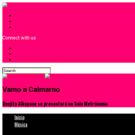
INICIO
¿Quiénes Somos?
Contacto
Connect with us
Vamo a Calmarno
Benjita Alkapone se presentará en Sala Metrónomo
Inicio
Música