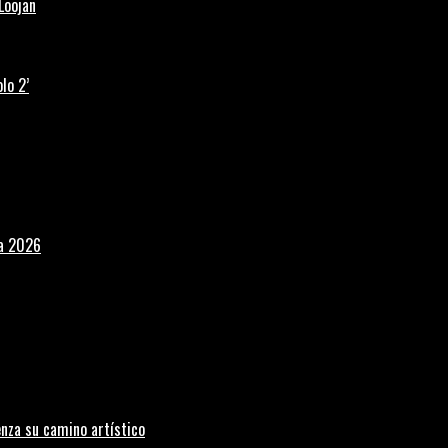
Loojan
lo 2’
la 2026
nza su camino artístico