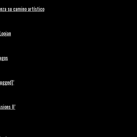
nza su camino artístico
Loojan
Lagos
lugged]’
ions II’