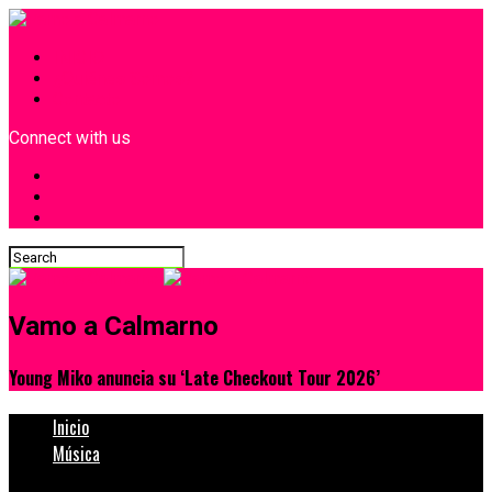
INICIO
¿Quiénes Somos?
Contacto
Connect with us
Vamo a Calmarno
Young Miko anuncia su ‘Late Checkout Tour 2026’
Inicio
Música