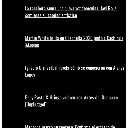
La ranchera suma una nueva voz femenina: Javi Rous
comienza su camino artístico
Martin White brilla en Coachella 2026 junto a Cachirula
&Loojan
Ignacio Ormazábal revela cómo se conocieron con Alanys
Lagos
Baby Rasta & Gringo vuelven con ‘Antes del Romance
[Unplugged]’
Madonna marca su regreso: Confirma el estreno de