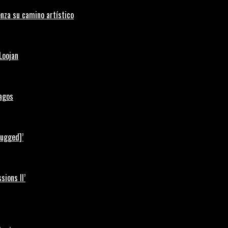
nza su camino artístico
Loojan
Lagos
lugged]’
ions II’