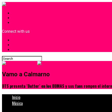
INICIO
¿Quiénes Somos?
Contacto
Connect with us
Vamo a Calmarno
BTS presenta ´Butter´ en los BBMAS y sus fans rompen el inter
Inicio
Música