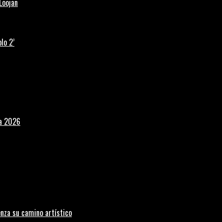
Loojan
lo 2’
la 2026
nza su camino artístico