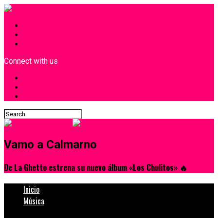
INICIO
¿Quiénes Somos?
Contacto
Connect with us
Vamo a Calmarno
De La Ghetto estrena su nuevo álbum «Los Chulitos» 🔥
Inicio
Música