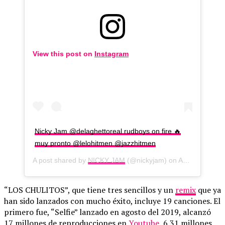
View this post on
Instagram
Nicky Jam @delaghettoreal rudboys on fire 🔥
muy pronto @lelohitmen @jazzhitmen
A post shared by
NICKY JAM
(@nickyjam) on
Aug 24, 2020 at 11:44am PDT
“LOS CHULITOS”, que tiene tres sencillos y un
remix
que ya
han sido lanzados con mucho éxito, incluye 19 canciones. El
primero fue, “Selfie” lanzado en agosto del 2019, alcanzó
17 millones de reproducciones en
Youtube
, 6.31 millones