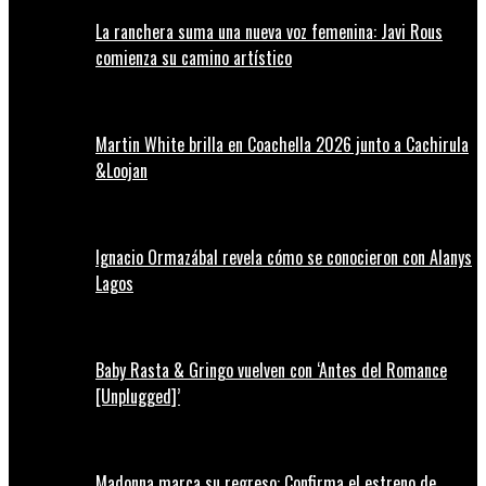
La ranchera suma una nueva voz femenina: Javi Rous
comienza su camino artístico
Martin White brilla en Coachella 2026 junto a Cachirula
&Loojan
Ignacio Ormazábal revela cómo se conocieron con Alanys
Lagos
Baby Rasta & Gringo vuelven con ‘Antes del Romance
[Unplugged]’
Madonna marca su regreso: Confirma el estreno de