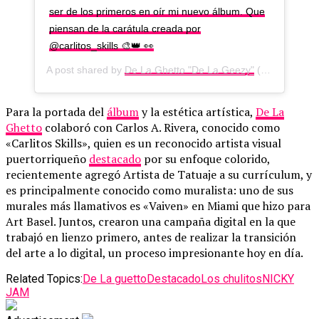
ser de los primeros en oír mi nuevo álbum. Que
piensan de la carátula creada por
@carlitos_skills 🎨👑 👀
A post shared by
De La Ghetto "De La Geezy"
(@delaghettoreal) on
Para la portada del
álbum
y la estética artística,
De La
Ghetto
colaboró con Carlos A. Rivera, conocido como
«Carlitos Skills», quien es un reconocido artista visual
puertorriqueño
destacado
por su enfoque colorido,
recientemente agregó Artista de Tatuaje a su currículum, y
es principalmente conocido como muralista: uno de sus
murales más llamativos es «Vaiven» en Miami que hizo para
Art Basel. Juntos, crearon una campaña digital en la que
trabajó en lienzo primero, antes de realizar la transición
del arte a lo digital, un proceso impresionante hoy en día.
Related Topics:
De La guetto
Destacado
Los chulitos
NICKY
JAM