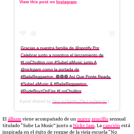
View this post on
Instagram
Gracias a nuestra familia de @spotify Por
Celebrar junto a nosotros el lanzamiento de
#LosChulitos con #SubeLaMusic junto A
@nickyjam como la portada de
#BailaReggaeton. 🟢🟢🟢 Así Que Ponte Ready,
#SubeLaMusic & #BailaReggaeton.
#RudeBoyzOnFire #LosChulitos
A post shared by
De La Ghetto "De La Geezy"
(@delaghettoreal) on
El
álbum
viene acompañado de un
nuevo
sencillo
sensual
titulado “Sube La Music” junto a
Nicky Jam
. La
canción
está
inspirada en el éxito de reggae de la vieja escuela “No